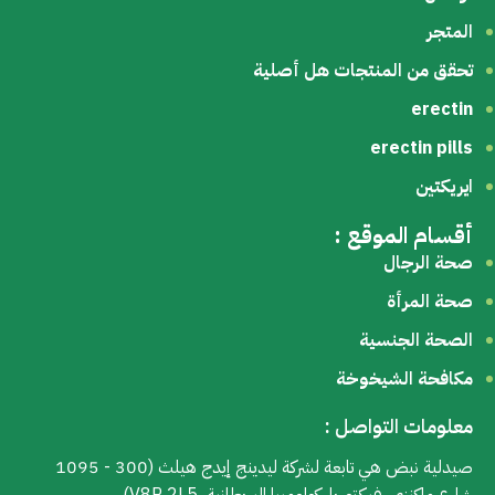
المتجر
تحقق من المنتجات هل أصلية
erectin
erectin pills
ايريكتين
أقسام الموقع :
صحة الرجال
صحة المرأة
الصحة الجنسية
مكافحة الشيخوخة
معلومات التواصل :
صيدلية نبض هي تابعة لشركة ليدينج إيدج هيلث (300 - 1095
شارع ماكنزي، فيكتوريا، كولومبيا البريطانية، V8P 2L5)