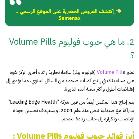
إكتشف العروض الحصرية على الموقع الرسمي لـ
Semenax
2. ما هي حبوب فوليوم Volume Pills
؟
تعتبر
Volume Pill
s (فوليوم بيلز) علامة تجارية رائدة أخرى، تركز بقوة
على مساعدتك في إنتاج كميات ضخمة من السائل المنوي، مما يؤدي إلى
إنقباضات أطول وأكثر متعة أثناء الذروة.
يتم إنتاج هذا المكمل أيضاً من قبل شركة “Leading Edge Health”
بشراكة مع صيدلية نبض منذ عام 2001، ويستهدف تحسين جودة
الإنتصاب وتكراره إلى جانب زيادة الحجم.
أبرز فوائد حبوب فوليوم Volume Pills :