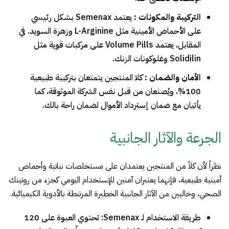
التركيبة والمكونات :
يعتمد Semenax بشكل رئيسي
على الأحماض الأمينية مثل L-Arginine وزهرة السويد. في
المقابل، يعتمد Volume Pills على مركبات قوية مثل
Solidilin وغلوكونات الزنك.
الأمان والضمان :
كلا المنتجين يتمتعان بتركيبة طبيعية
100%، ويُصنعان من قبل نفس الشركة الموثوقة، كما
يأتيان مع ضمان إسترداد الأموال لضمان راحة بالك.
الجرعة والآثار الجانبية
نظراً لأن كلاً من المنتجين يعتمدان على مستخلصات نباتية وأحماض
أمينية طبيعية، فإنهما يعتبران آمنين للإستخدام اليومي كجزء من روتينك
الصحي، وخاليين من الآثار الجانبية الخطيرة المرتبطة بالأدوية الكيميائية.
طريقة الاستخدام لـ Semenax: تحتوي العبوة على 120