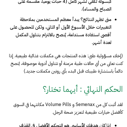
كبسولة تكفي لشهر كامل (4 حبات يومياً، مقسمة على
الصباح والمساء).
متى تظهر النتائج؟ يبدأ معظم المستخدمين بملاحظة
التغييرات خلال الأسبوع الأول أو الثاني، ولكن للحصول على
أقصى استفادة مستدامة، يُنصح بالالتزام بتناول المكمل
لعدة أشهر.
(إخلاء مسؤولية طبي: هذه المنتجات هي مكملات غذائية طبيعية. إذا
كنت تعاني من أي حالات طبية مزمنة أو تتناول أدوية موصوفة، يُنصح
دائماً باستشارة طبيبك قبل البدء بأي روتين مكملات جديد.)
الحكم النهائي : أيهما تختار؟
لقد أثبت كل من Semenax و Volume Pills مكانتهما في السوق
كأفضل خيارات طبيعية لتعزيز صحة الرجل.
إذا كان هدفك الأساسي هو التحكم الأفضل في القذف