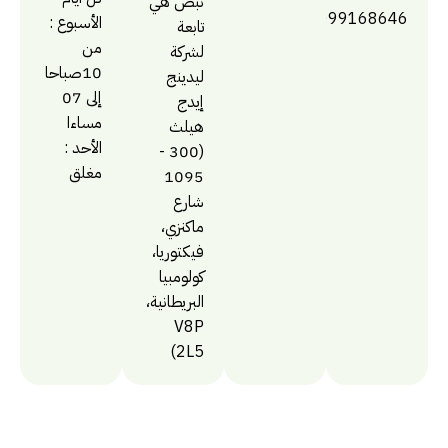
نبض هي
0014099168646
الأسبوع :
تابعة
من
لشركة
10صباحا
ليدينج
إلى 07
إيدج
مساءا
هيلث
الأحد :
(300 -
مغلق
1095
شارع
ماكنزي،
فيكتوريا،
كولومبيا
البريطانية،
V8P
2L5)