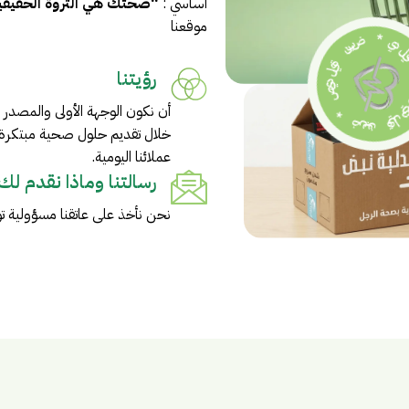
أساسي :
“صحتك هي الثروة الحقيقية
*
ض
موقعنا
ض
ص
رؤيتنا
أن نكون الوجهة الأولى والمصدر ال
عملائنا اليومية.
رسالتنا وماذا نقدم لك
نحن نأخذ على عاتقنا مسؤولية تو