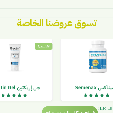
تسوق عروضنا الخاصة
تخفيض!
اكس Semenax
جل إريكتين Erectin Gel
تم التقييم
تم التقييم
5.00
5.00
من 5
من 5
المتكاملة