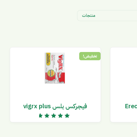
منتجات
تخفيض!
فيجركس بلس vigrx plus
تم التقييم
5.00
من 5