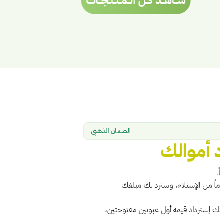
شــاهــد كــل الــمــنــتــجــات
الضمان الذهبي
د أموالك
عبوات (حتى لو كانت فارغة) خلال 67 يوماً من الإستلام، وسنرد لك مبلغك
إسترداد قيمة أول عبوتين مفتوحتين،