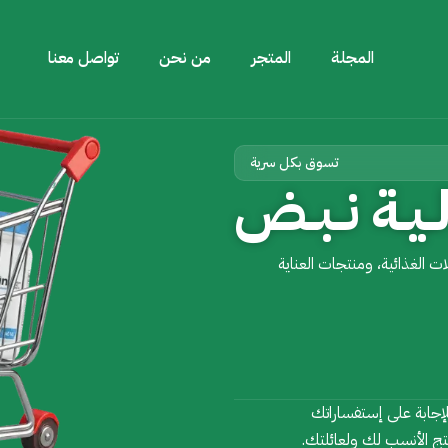
المجلة
المتجر
من نحن
تواصل معنا
تسوق بكل سرية
ــيــة نــبــض
ت الغذائية، ومنتجات العناية
لإجابة على إستفساراتك
نتج الأنسب لك ولعائلتك.