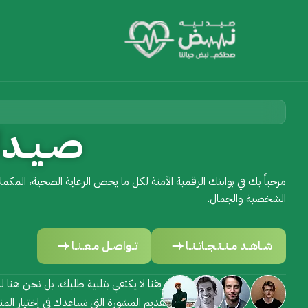
صــيــدل
مرحباً بك في بوابتك الرقمية الآمنة لكل ما يخص الرعاية الصحية، المكملا
الشخصية والجمال.
شــاهــد مــنــتــجــاتــنــا
تــواصــل مــعــنــا
فريقنا لا يكتفي بتلبية طلبك، بل نحن هنا ل
وتقديم المشورة التي تساعدك في إختيار الم