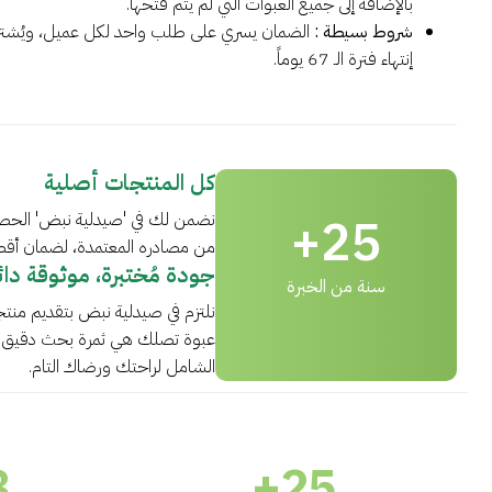
بالإضافة إلى جميع العبوات التي لم يتم فتحها.
شروط بسيطة :
الضمان يسري على طلب واحد لكل عميل، ويُشت
إنتهاء فترة الـ 67 يوماً.
كل المنتجات أصلية
+
25
نضمن لك في 'صيدلية نبض' الحصو
من مصادره المعتمدة، لضمان أقصى 
جودة مُختبرة، موثوقة دائم
سنة من الخبرة
نلتزم في صيدلية نبض بتقديم منت
عبوة تصلك هي ثمرة بحث دقيق وا
الشامل لراحتك ورضاك التام.
8
+
25