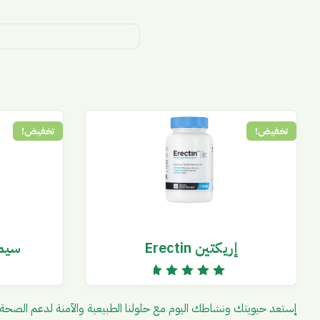
تخفيض!
تخفيض!
إريكتين Erectin
سيمين
تم التقييم
5.00
من 5
إستعد حيويتك ونشاطك اليوم مع حلولنا الطبيعية والآمنة لدعم الصحة 