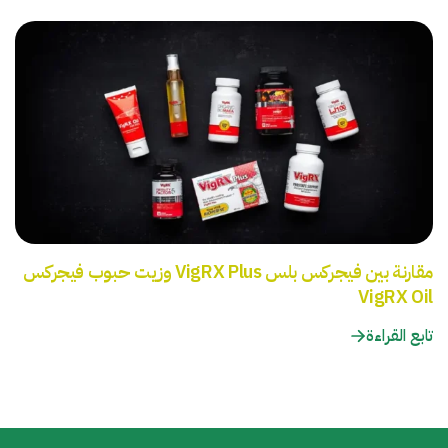
مقارنة بين فيجركس بلس VigRX Plus وزيت حبوب فيجركس
VigRX Oil
تابع القراءة