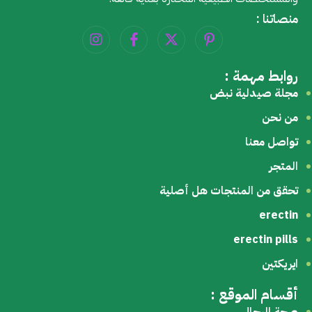
منصاتنا :
روابط مهمة :
مجلة صيدلية نبض
من نحن
تواصل معنا
المتجر
تحقق من المنتجات هل أصلية
erectin
erectin pills
ايريكتين
أقسام الموقع :
صحة الرجال