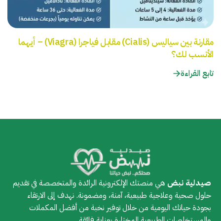
مقارنة بين سياليس (Cialis) مقابل فياجرا (Viagra) – أيهما
الأنسب لك؟
تابع القراءة
صيدلية نبض
هي منصتك الإلكترونية الرائدة والمتخصصة في تقديم
حلول صحية وعلاجية طبيعية، آمنة، ومضمونة. نهدف إلى الارتقاء
بجودة حياتك اليومية من خلال توفير نخبة من أفضل المكملات
والمستخلصات الطبيعية المختارة بعناية فائقة.