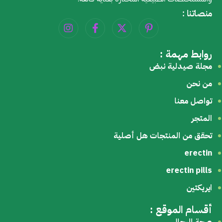
منصاتنا :
روابط مهمة :
مجلة صيدلية نبض
من نحن
تواصل معنا
المتجر
تحقق من المنتجات هل أصلية
erectin
erectin pills
ايريكتين
أقسام الموقع :
صحة الرجال