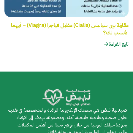
مقارنة بين سياليس (Cialis) مقابل فياجرا (Viagra) – أيهما
الأنسب لك؟
تابع القراءة
صيدلية نبض
هي منصتك الإلكترونية الرائدة والمتخصصة في تقديم
حلول صحية وعلاجية طبيعية، آمنة، ومضمونة. نهدف إلى الارتقاء
بجودة حياتك اليومية من خلال توفير نخبة من أفضل المكملات
والمستخلصات الطبيعية المختارة بعناية فائقة.